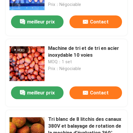
Prix：Négociable
VR Show
meilleur prix
Contact
Au sujet de nous
Machine de tri et de tri en acier
Visite d'usine
inoxydable 10 voies
MOQ：1 set
Prix：Négociable
Contrôle de qualité
Contactez-nous
meilleur prix
Contact
Nouvelles
Tri blanc de 8 litchis des canaux
380V et balayage de rotation de
Trieuse de dates
la machine d'évaluation 360°