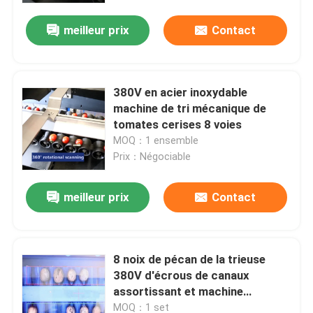
meilleur prix
Contact
380V en acier inoxydable
machine de tri mécanique de
tomates cerises 8 voies
MOQ：1 ensemble
Prix：Négociable
meilleur prix
Contact
Maison
8 noix de pécan de la trieuse
Produits
380V d'écrous de canaux
assortissant et machine
d'évaluation
Vidéos
MOQ：1 set