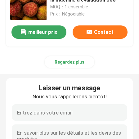
MOQ：1 ensemble
Prix：Négociable
trieuse de évaluation
meilleur prix
Contact
trieuse de fruit
Trieuse d'écrous
Regardez plus
Noix écossant la machine
Laisser un message
Noix de pécan écossant la machine
Nous vous rappellerons bientôt!
Trieuse industrielle
Trieuse automatique