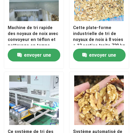
VR Show
Machine de tri rapide
Cette plate-forme
des noyaux de noix avec
industrielle de tri de
Au sujet de nous
convoyeur en téflon et
noyaux de noix à 8 voies
nettoyage en temps
+ 12 sorties traite 720 kg
réel, permettant un tri
de noyaux par heure
Visite d'usine
envoyer une
envoyer une
sans danger pour les
avec une longue durée
aliments avec des
de vie prolongée
demande
demande
enregistrements de
Contrôle de qualité
classement traçables à
280~360 kg/h
Contactez-nous
Nouvelles
Trieuse de dates
Ce système de tri des
Système automatisé de