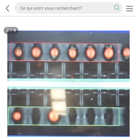
2
/
4