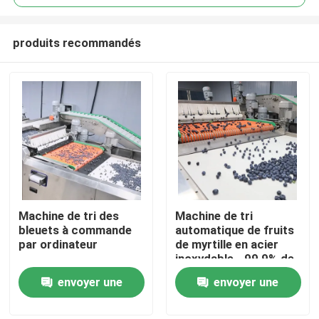
produits recommandés
Machine de tri des
Machine de tri
Maison
bleuets à commande
automatique de fruits
par ordinateur
de myrtille en acier
inoxydable - 99,9% de
Produits
précision
envoyer une
envoyer une
demande
demande
Vidéos