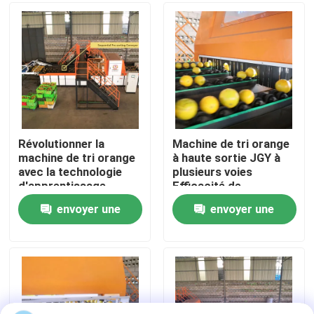
VR Show
Au sujet de nous
Visite d'usine
Révolutionner la
Machine de tri orange
machine de tri orange
à haute sortie JGY à
avec la technologie
plusieurs voies
Contrôle de qualité
d'apprentissage
Efficacité de
profond de l'IA
déclenchement
envoyer une
envoyer une
Contactez-nous
demande
demande
Nouvelles
Trieuse de dates