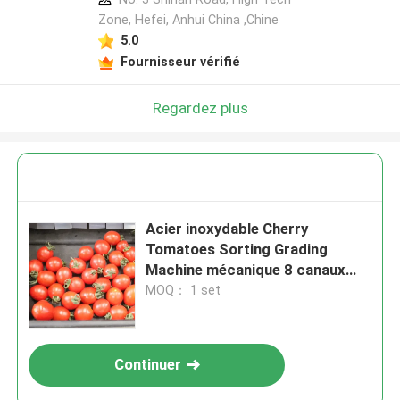
Zone, Hefei, Anhui China ,Chine
5.0
Fournisseur vérifié
Regardez plus
Acier inoxydable Cherry
Tomatoes Sorting Grading
Machine mécanique 8 canaux
380V
MOQ： 1 set
Continuer