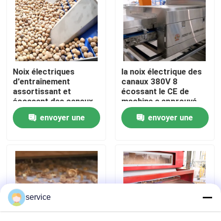
VR Show
Au sujet de nous
Noix électriques
la noix électrique des
d'entraînement
canaux 380V 8
Visite d'usine
assortissant et
écossant le CE de
écossant des canaux
machine a approuvé
de la machine 380V 6
des 1-2 tonnes
envoyer une
envoyer une
capables
Contrôle de qualité
demande
demande
Contactez-nous
Nouvelles
service
Trieuse de dates