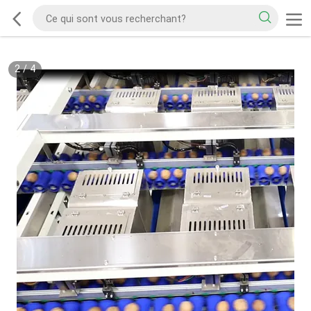
2
/
4