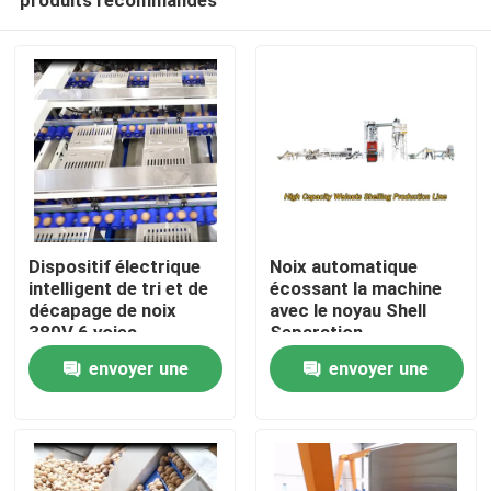
Dispositif électrique
Noix automatique
intelligent de tri et de
écossant la machine
décapage de noix
avec le noyau Shell
380V 6 voies
Separation
Maison
envoyer une
envoyer une
demande
demande
Produits
Vidéos