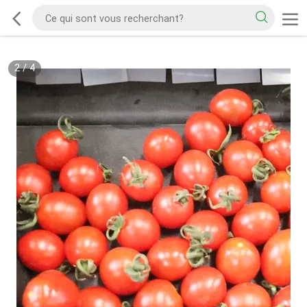
2
/
4