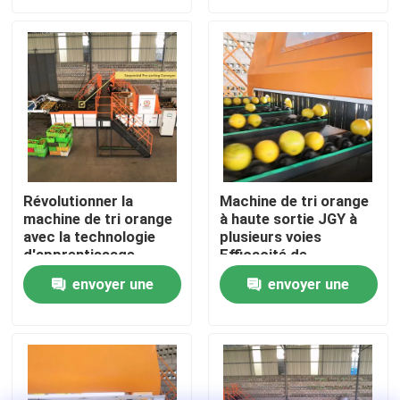
demande
demande
VR Show
Au sujet de nous
Visite d'usine
Révolutionner la
Machine de tri orange
machine de tri orange
à haute sortie JGY à
Contrôle de qualité
avec la technologie
plusieurs voies
d'apprentissage
Efficacité de
profond de l'IA
déclenchement
Contactez-nous
envoyer une
envoyer une
demande
demande
Nouvelles
Trieuse de dates