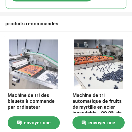
produits recommandés
Maison
Machine de tri des
Machine de tri
bleuets à commande
automatique de fruits
par ordinateur
de myrtille en acier
Produits
inoxydable - 99,9% de
précision
envoyer une
envoyer une
Vidéos