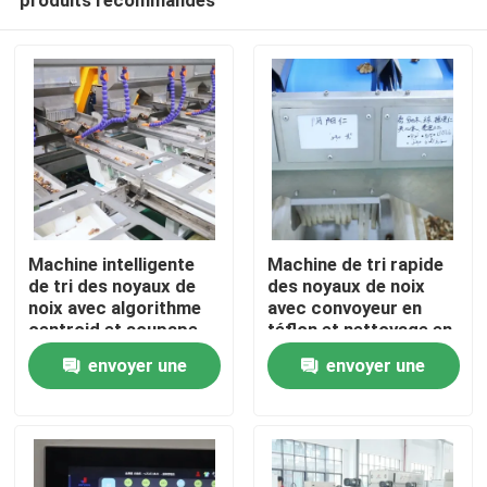
Machine intelligente
Machine de tri rapide
de tri des noyaux de
des noyaux de noix
noix avec algorithme
avec convoyeur en
centroid et soupape
téflon et nettoyage en
Maison
solénoïde à haute
temps réel,
envoyer une
envoyer une
fréquence, éliminant
permettant un tri sans
les contaminants et
danger pour les
demande
demande
Produits
maximisant le
aliments avec des
rendement de qualité à
enregistrements de
280~360 kg/h
classement traçables
Vidéos
à 280~360 kg/h