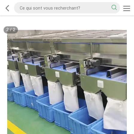
2
/
2