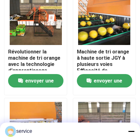
VR Show
Au sujet de nous
Révolutionner la
Machine de tri orange
Visite d'usine
machine de tri orange
à haute sortie JGY à
avec la technologie
plusieurs voies
d'apprentissage
Efficacité de
profond de l'IA
déclenchement
Contrôle de qualité
envoyer une
envoyer une
demande
demande
Contactez-nous
Nouvelles
service
Trieuse de dates