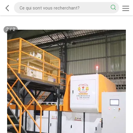
2
/
2