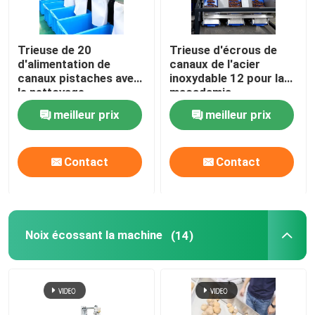
trieuse de évaluation
Trieuse de 20
Trieuse d'écrous de
d'alimentation de
canaux de l'acier
canaux pistaches avec
inoxydable 12 pour la
trieuse de fruit
le nettoyage
macadamia
automatique
meilleur prix
meilleur prix
Trieuse d'écrous
Contact
Contact
Noix écossant la machine
Noix de pécan écossant la machine
Noix écossant la machine
(14)
Trieuse industrielle
Trieuse automatique