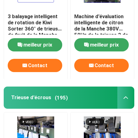
3 balayage intelligent
Machine d'évaluation
VR Show
de rotation de Kiwi
intelligente de citron
Sorter 360° de trieuse
de la Manche 380V
de fruit de la Manche
50Hz de la trieuse 2 de
Au sujet de nous
380V
citron
meilleur prix
meilleur prix
Visite d'usine
Contact
Contact
Contrôle de qualité
Contactez-nous
Trieuse d'écrous
(195)
Nouvelles
Trieuse de dates