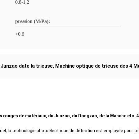
0.8-1.2
pression (M/Pa):
>0,6
,
Junzao date la trieuse
,
Machine optique de trieuse des 4 
es rouges de matériaux, du Junzao, du Dongzao, de la Manche etc. 4 
ériel, la technologie photoélectrique de détection est employée pour