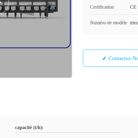
Certification
CE C
Numéro de modèle
trie
Contactez-N
capacité (t/h):