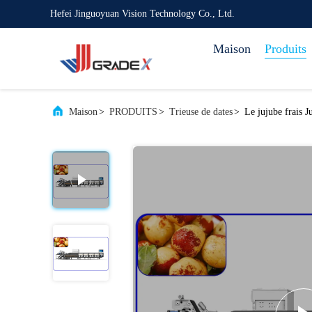
Hefei Jinguoyuan Vision Technology Co., Ltd.
Maison
Produits
Maison
>
PRODUITS
>
Trieuse de dates
>
Le jujube frais J