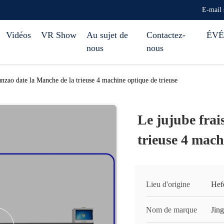
E-mail
Vidéos
VR Show
Au sujet de
Contactez-
ÉV
nous
nous
unzao date la Manche de la trieuse 4 machine optique de trieuse
Le jujube frai
trieuse 4 mach
Lieu d'origine
Hef
Nom de marque
Jin