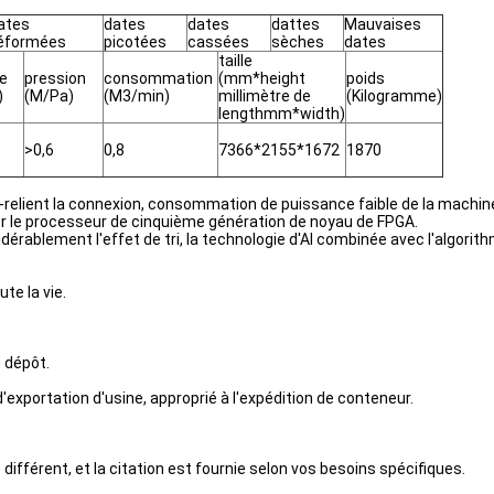
ates
dates
dates
dattes
Mauvaises
éformées
picotées
cassées
sèches
dates
taille
e
pression
consommation
(mm*height
poids
)
(M/Pa)
(M3/min)
millimètre de
(Kilogramme)
lengthmm*width)
>0,6
0,8
7366*2155*1672
1870
pide-relient la connexion, consommation de puissance faible de la machin
er le processeur de cinquième génération de noyau de FPGA.
nsidérablement l'effet de tri, la technologie d'AI combinée avec l'algorit
ute la vie.
u dépôt.
exportation d'usine, approprié à l'expédition de conteneur.
t différent, et la citation est fournie selon vos besoins spécifiques.