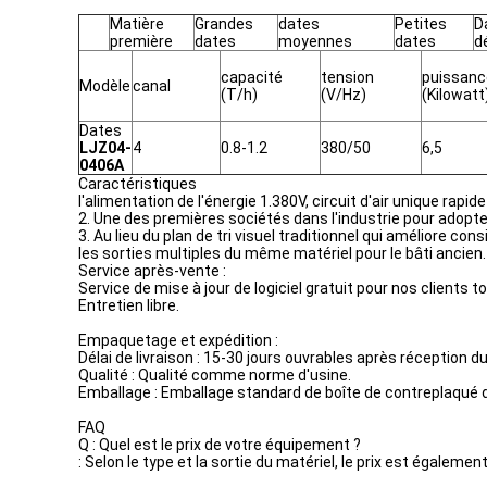
Matière
Grandes
dates
Petites
D
première
dates
moyennes
dates
d
capacité
tension
puissanc
Modèle
canal
(T/h)
(V/Hz)
(Kilowatt
Dates
LJZ04-
4
0.8-1.2
380/50
6,5
0406A
Caractéristiques
l'alimentation de l'énergie 1.380V, circuit d'air unique ra
2. Une des premières sociétés dans l'industrie pour adopt
3. Au lieu du plan de tri visuel traditionnel qui améliore co
les sorties multiples du même matériel pour le bâti ancien.
Service après-vente :
Service de mise à jour de logiciel gratuit pour nos clients to
Entretien libre.
Empaquetage et expédition :
Délai de livraison : 15-30 jours ouvrables après réception d
Qualité : Qualité comme norme d'usine.
Emballage : Emballage standard de boîte de contreplaqué d'
FAQ
Q : Quel est le prix de votre équipement ?
: Selon le type et la sortie du matériel, le prix est égalemen