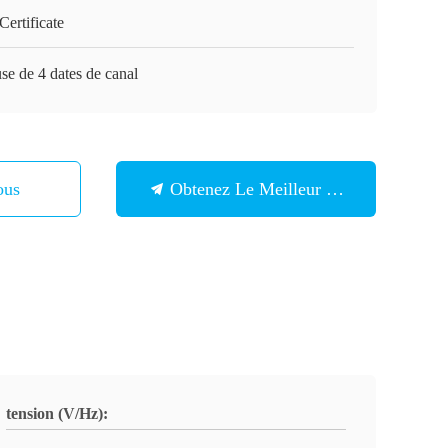
ertificate
use de 4 dates de canal
ous
Obtenez Le Meilleur Prix
tension (V/Hz):