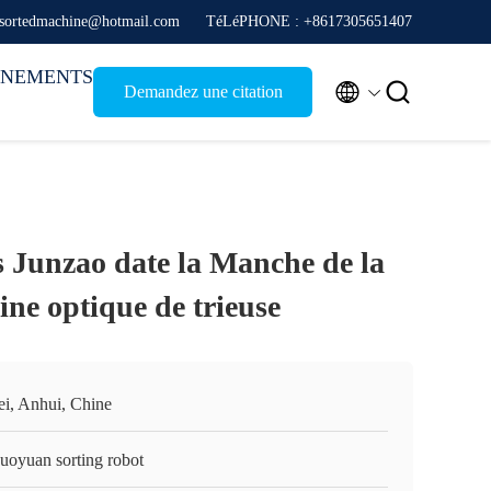
 sortedmachine@hotmail.com
TéLéPHONE : +8617305651407
ÉNEMENTS


Demandez une citation
s Junzao date la Manche de la
ine optique de trieuse
ei, Anhui, Chine
guoyuan sorting robot