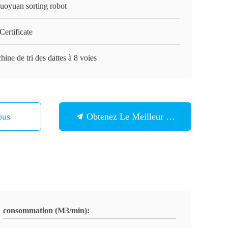
guoyuan sorting robot
ertificate
ine de tri des dattes à 8 voies
ous
Obtenez Le Meilleur Prix
consommation (M3/min):