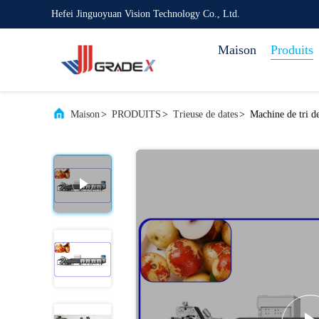
Hefei Jinguoyuan Vision Technology Co., Ltd.
Maison
Produits
Maison
>
PRODUITS
>
Trieuse de dates
>
Machine de tri d