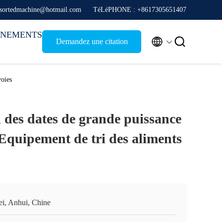
 sortedmachine@hotmail.com
TéLéPHONE : +8617305651407
ÉNEMENTS


Demandez une citation
voies
 des dates de grande puissance
Equipement de tri des aliments
ei, Anhui, Chine