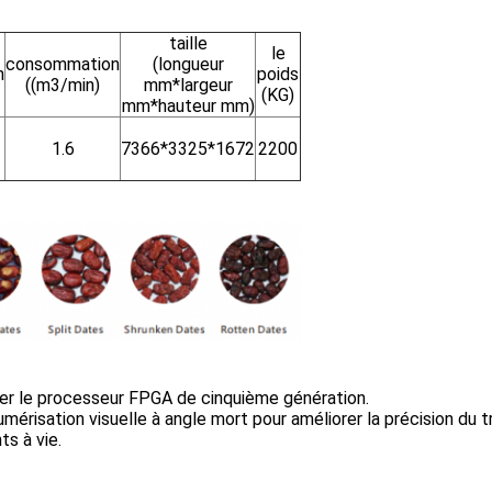
taille
le
consommation
(longueur
n
poids
((m3/min)
mm*largeur
(KG)
mm*hauteur mm)
1.6
7366*3325*1672
2200
ter le processeur FPGA de cinquième génération.
umérisation visuelle à angle mort pour améliorer la précision du tr
ts à vie.