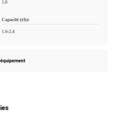
1,6
Capacité (t/h):
1.6-2.4
l'équipement
ies