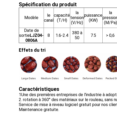
Spécification du produit
la
la
le
capacité
puissance
Modèle
tension
pressio
canal
(T/H)
(KW)
(V/Hz)
(M/Pa)
Date de
380 à
sortie
LJZ04-
8
1.6-2.4
7.5
> 0,6
50
0806A
Effets du tri
Caractéristiques
1Une des premières entreprises de l'industrie à adop
2. rotation à 360° des matériaux sur le rouleau, sans n
Service de mise à niveau logiciel gratuit pour nos clien
Maintenance gratuite.