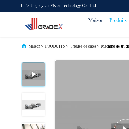
Hefei Jinguoyuan Vision Technology Co., Ltd.
Maison
Produits
Maison
>
PRODUITS
>
Trieuse de dates
>
Machine de tri d