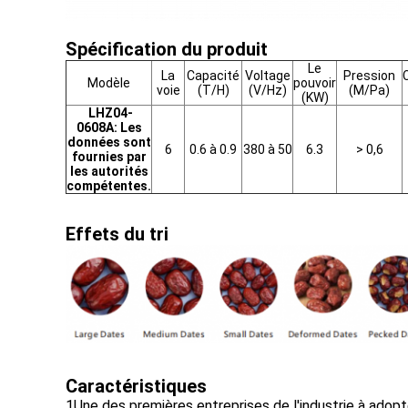
Spécification du produit
Le
La
Capacité
Voltage
Pression
Modèle
pouvoir
voie
(T/H)
(V/Hz)
(M/Pa)
(KW)
LHZ04-
0608A: Les
données sont
6
0.6 à 0.9
380 à 50
6.3
> 0,6
fournies par
les autorités
compétentes.
Effets du tri
Caractéristiques
1Une des premières entreprises de l'industrie à adop