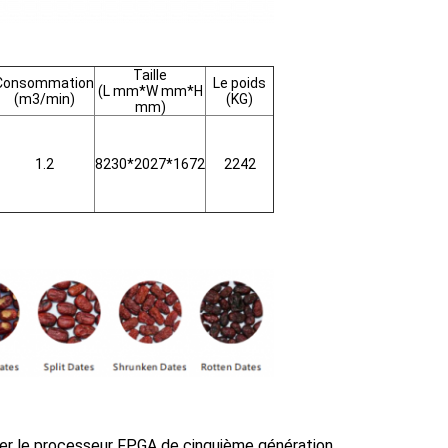
Taille
Consommation
Le poids
(L mm*W mm*H
(m3/min)
(KG)
mm)
1.2
8230*2027*1672
2242
ter le processeur FPGA de cinquième génération.