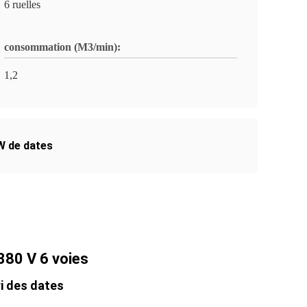
6 ruelles
consommation (M3/min):
1,2
W de dates
380 V 6 voies
ri des dates