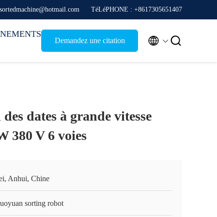
 sortedmachine@hotmail.com
TéLéPHONE : +8617305651407
ÉNEMENTS


Demandez une citation
 des dates à grande vitesse
W 380 V 6 voies
ei, Anhui, Chine
guoyuan sorting robot