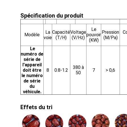
Spécification du produit
Le
La
Capacité
Voltage
Pression
C
Modèle
pouvoir
voie
(T/H)
(V/Hz)
(M/Pa)
(KW)
Le
numéro de
série de
l'appareil
380 à
doit être
8
0.8-1.2
7
> 0,6
50
le numéro
de série
du
véhicule.
Effets du tri