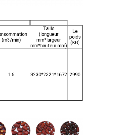
Taille
Le
onsommation
(longueur
poids
(m3/min)
mm*largeur
(KG)
mm*hauteur mm)
1.6
8230*2321*1672
2990