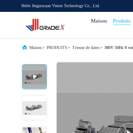
Hefei Jinguoyuan Vision Technology Co., Ltd.
Maison
Produits
Maison
>
PRODUITS
>
Trieuse de dates
>
380V 50Hz 8 voie