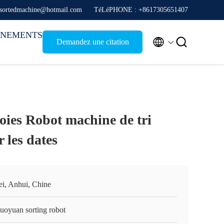
 sortedmachine@hotmail.com
TéLéPHONE : +8617305651407
ÉNEMENTS


Demandez une citation
oies Robot machine de tri
 les dates
ei, Anhui, Chine
guoyuan sorting robot