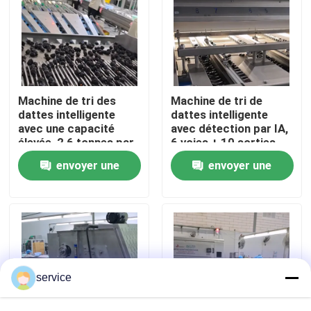
VR Show
Au sujet de nous
Machine de tri des
Machine de tri de
dattes intelligente
dattes intelligente
Visite d'usine
avec une capacité
avec détection par IA,
élevée, 2,6 tonnes par
6 voies + 10 sorties,
heure, 8 voies + 10
1,8 tonnes par heure,
envoyer une
envoyer une
sorties, contrôle
acier inoxydable
Contrôle de qualité
informatique avancé
demande
demande
Contactez-nous
Nouvelles
service
Trieuse de dates