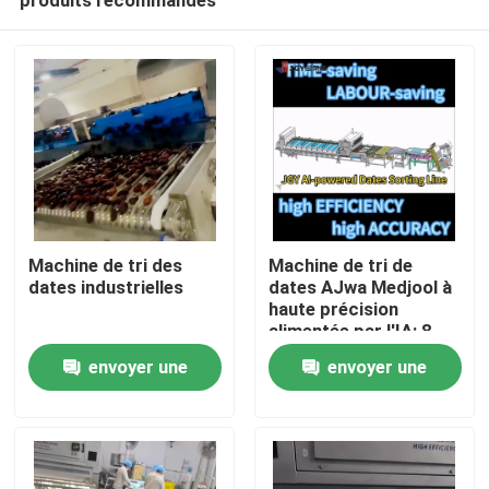
Machine de tri des
Machine de tri de
dates industrielles
dates AJwa Medjool à
haute précision
alimentée par l'IA: 8
Maison
voies Capacité de 2,6
envoyer une
envoyer une
tonnes par heure
304SS
demande
demande
Produits
Vidéos