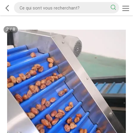
2
/
8