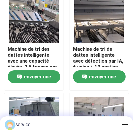
VR Show
Au sujet de nous
Machine de tri des
Machine de tri de
Visite d'usine
dattes intelligente
dattes intelligente
avec une capacité
avec détection par IA,
élevée, 2,6 tonnes par
6 voies + 10 sorties,
heure, 8 voies + 10
1,8 tonnes par heure,
Contrôle de qualité
envoyer une
envoyer une
sorties, contrôle
acier inoxydable
informatique avancé
demande
demande
Contactez-nous
Nouvelles
service
Trieuse de dates