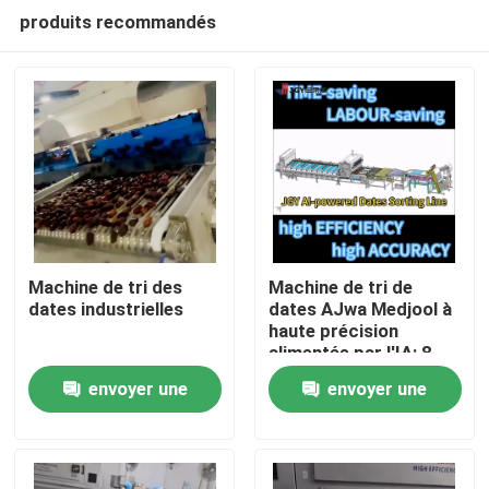
produits recommandés
Machine de tri des
Machine de tri de
dates industrielles
dates AJwa Medjool à
haute précision
Maison
alimentée par l'IA: 8
voies Capacité de 2,6
envoyer une
envoyer une
tonnes par heure
Produits
304SS
demande
demande
Vidéos