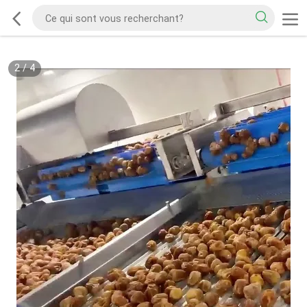
2
/
4